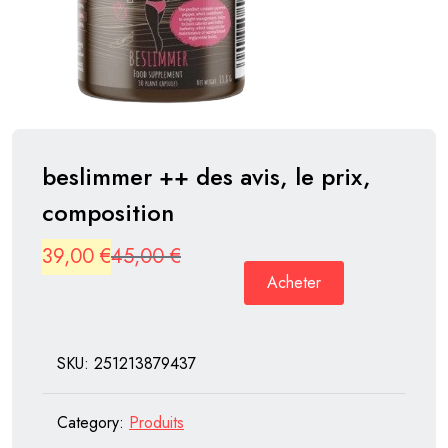
beslimmer ++ des avis, le prix,
composition
Original
Current
39,00
€
45,00
€
Acheter
price
price
was:
is:
45,00 €.
39,00 €.
SKU:
251213879437
Category:
Produits