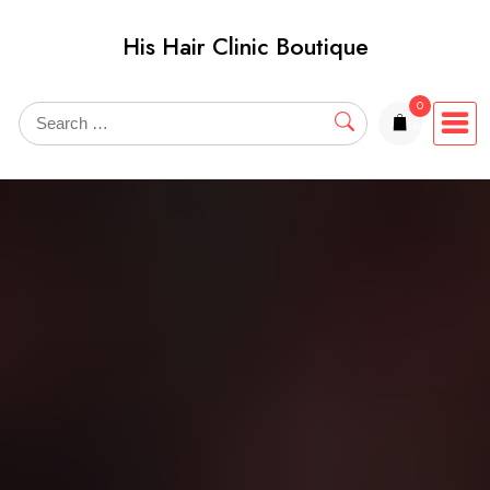
Skip
His Hair Clinic Boutique
to
content
0
items