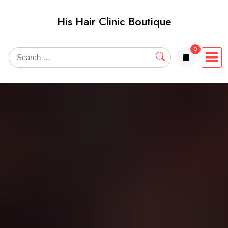
Skip
His Hair Clinic Boutique
to
content
0
items