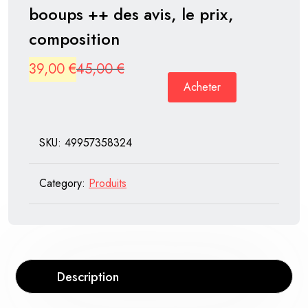
booups ++ des avis, le prix,
composition
Original
Current
39,00
€
45,00
€
Acheter
price
price
was:
is:
45,00 €.
39,00 €.
SKU:
49957358324
Category:
Produits
Description