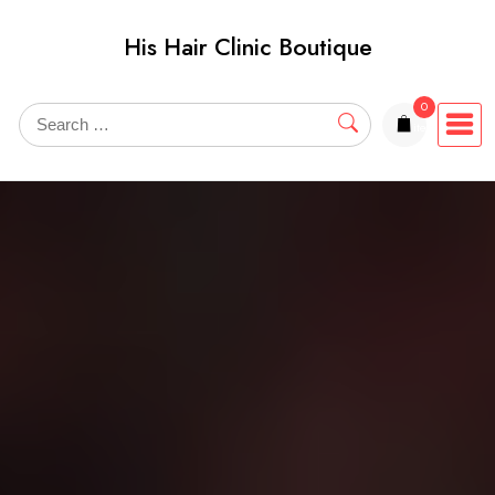
Skip
His Hair Clinic Boutique
to
content
0
items