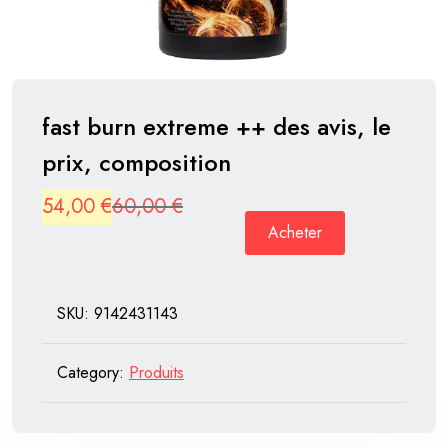
fast burn extreme ++ des avis, le
prix, composition
Original
Current
54,00
€
60,00
€
Acheter
price
price
was:
is:
60,00 €.
54,00 €.
SKU:
9142431143
Category:
Produits