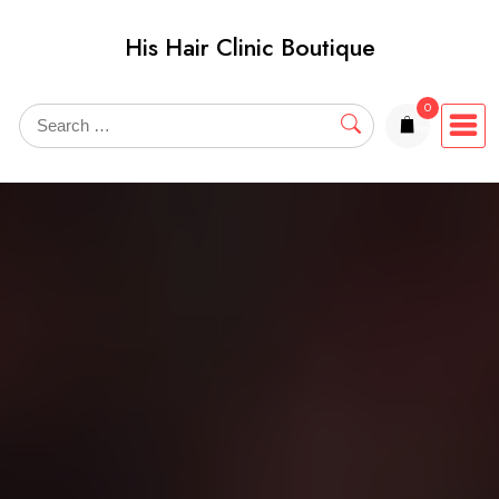
Skip
His Hair Clinic Boutique
to
content
0
items