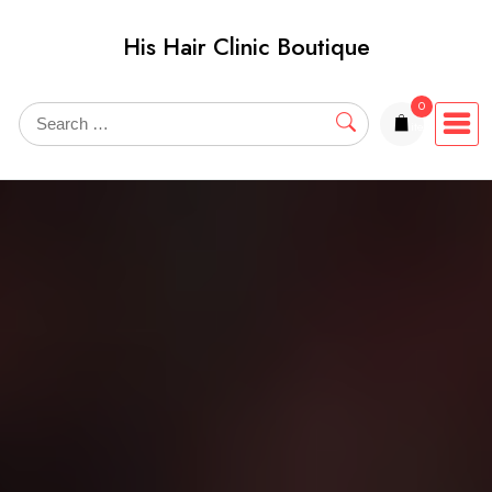
Skip
His Hair Clinic Boutique
to
content
0
items