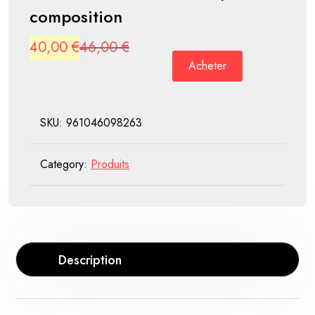
composition
Original
Current
40,00
€
46,00
€
Acheter
price
price
was:
is:
46,00 €.
40,00 €.
SKU:
961046098263
Category:
Produits
Description