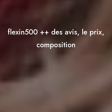
flexin500 ++ des avis, le prix,
composition