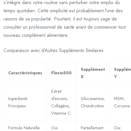
s’intègre dans votre routine sans perturber votre emploi du
temps quotidien. Cette simplicité est probablement l’une des
raisons de sa popularité. Pourtant, il est toujours sage de
consulter un professionnel de santé avant de commencer tout
nouveau complément alimentaire.
Comparaison avec d’Autres Suppléments Similaires
Supplément
Supplé
Caractéristiques
Flexin500
X
Y
Extrait
Ingrédients
d’encens,
Glucosamine,
MSM,
Principaux
Collagène,
Chondroïtine
Curcuma
Vitamine C
Formule Naturelle
Oui
Partiellement
Oui