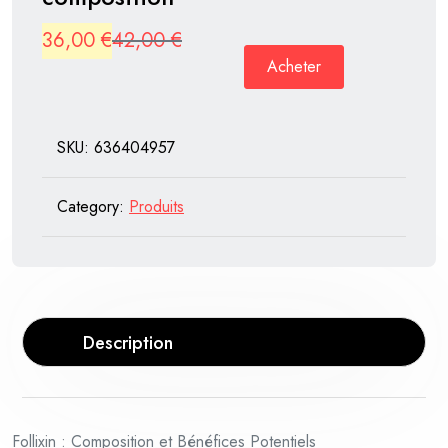
Original
Current
36,00
€
42,00
€
Acheter
price
price
was:
is:
42,00 €.
36,00 €.
SKU:
636404957
Category:
Produits
Description
Follixin : Composition et Bénéfices Potentiels