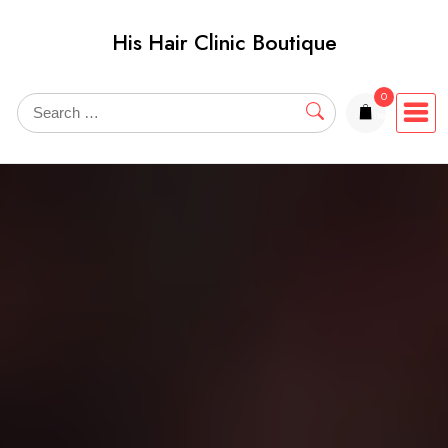
Skip
His Hair Clinic Boutique
to
content
0
items