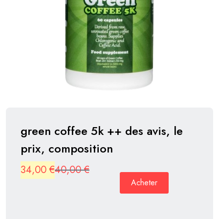
green coffee 5k ++ des avis, le
prix, composition
Original
Current
34,00
€
40,00
€
Acheter
price
price
was:
is: