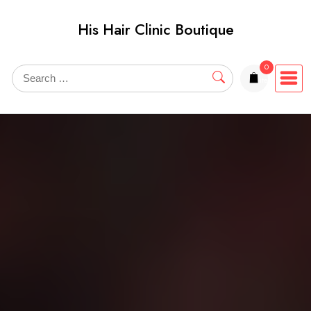
Skip
His Hair Clinic Boutique
to
content
0
items