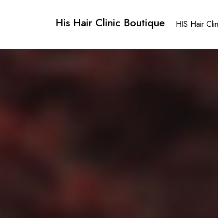
Skip
to
His Hair Clinic Boutique
HIS Hair Cli
content