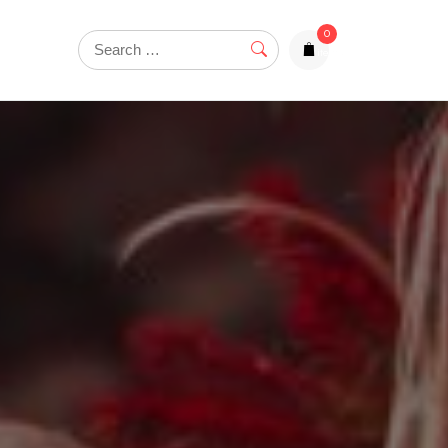
0
items