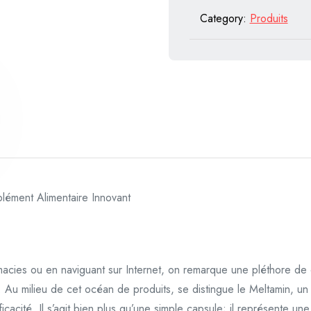
Category:
Produits
ément Alimentaire Innovant
acies ou en naviguant sur Internet, on remarque une pléthore de
on. Au milieu de cet océan de produits, se distingue le Meltamin, un
icacité. Il s’agit bien plus qu’une simple capsule; il représente u