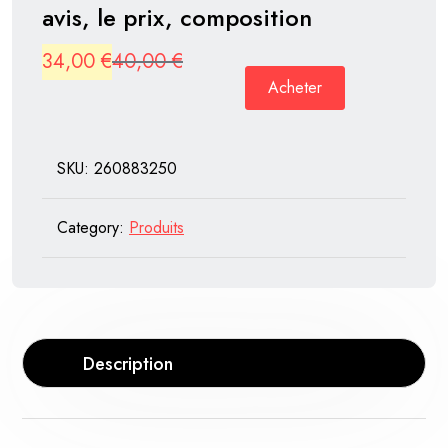
avis, le prix, composition
Original
Current
34,00
€
40,00
€
Acheter
price
price
was:
is:
40,00 €.
34,00 €.
SKU:
260883250
Category:
Produits
Description