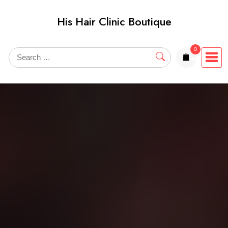
Skip
His Hair Clinic Boutique
to
content
0
items