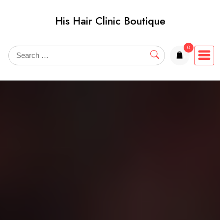
Skip
His Hair Clinic Boutique
to
content
0
items