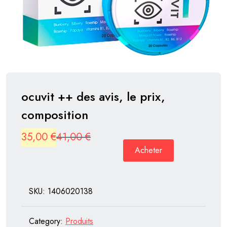
ocuvit ++ des avis, le prix,
composition
Original
Current
35,00
€
41,00
€
Acheter
price
price
was:
is:
41,00 €.
35,00 €.
SKU:
1406020138
Category:
Produits