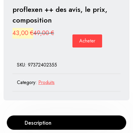
proflexen ++ des avis, le prix,
composition
Original
Current
43,00
€
49,00
€
Acheter
price
price
was:
is:
49,00 €.
43,00 €.
SKU:
97372402355
Category:
Produits
Description