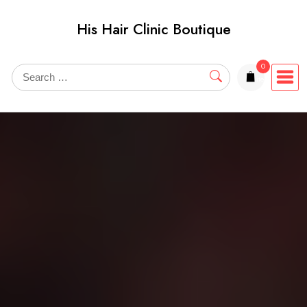
Skip
His Hair Clinic Boutique
to
content
0
items