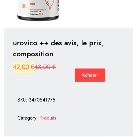
urovico ++ des avis, le prix,
composition
Original
Current
42,00
€
48,00
€
Acheter
price
price
was:
is:
48,00 €.
42,00 €.
SKU:
3470541975
Category:
Produits