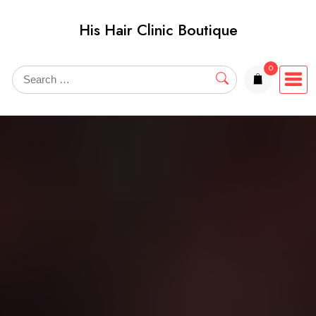
Skip
His Hair Clinic Boutique
to
content
0
items