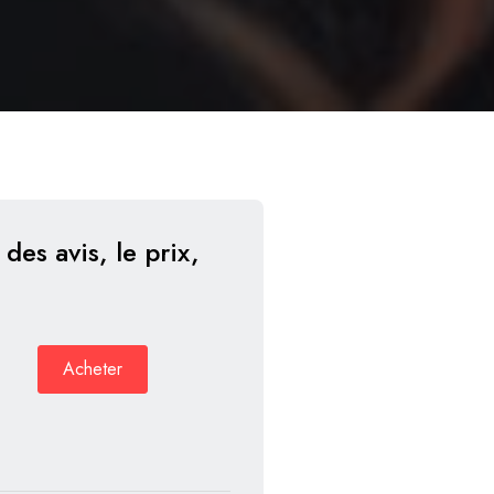
des avis, le prix,
nal
ent
Acheter
e
e
0 €.
0 €.