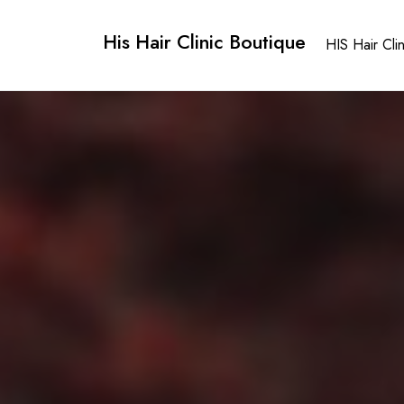
Skip
to
His Hair Clinic Boutique
HIS Hair Cli
content