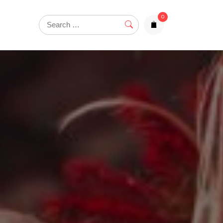
0
items