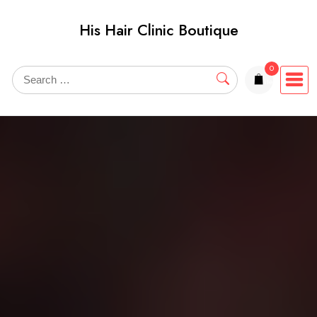
Skip
His Hair Clinic Boutique
to
content
0
items